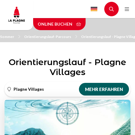
Skip
to
main
ONLINE BUCHEN
content
m Sommer
Orientierungslauf-Parcours
Orientierungslauf - Plagne Villa
Orientierungslauf - Plagne
Villages
Plagne Villages
MEHR ERFAHREN