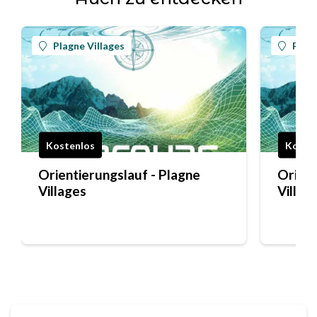
Plagne Villages
Plagn
Kostenlos
Koste
Orientierungslauf - Plagne
Orient
Villages
Villag