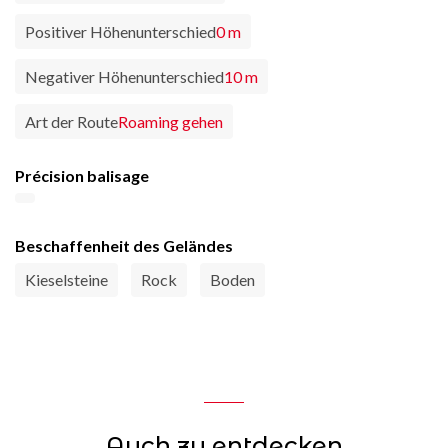
Positiver Höhenunterschied
0 m
Negativer Höhenunterschied
10 m
Art der Route
Roaming gehen
Précision balisage
Beschaffenheit des Geländes
Kieselsteine
Rock
Boden
Auch zu entdecken