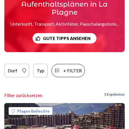
Aufenthaltsplänen in La
Plagne
Unterkunft, Transport, Aktivitäten, Pauschalangebote...
GUTE TIPPS ANSEHEN
Dorf
Typ
+ FILTER
3 Ergebnisse
Filter zurücksetzen
Plagne Bellecôte