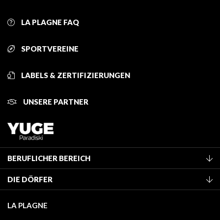
LA PLAGNE FAQ
SPORTVEREINE
LABELS & ZERTIFIZIERUNGEN
UNSERE PARTNER
BERUFLICHER BEREICH
Mitglied des Fremdenverkehrsamtes werden
DIE DÖRFER
Klassifizierung von Möbeln
La Plagne Vallée
Kurtaxe
LA PLAGNE
Champagny-en-Vanoise
Mediathek