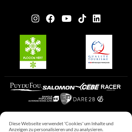
Haus der Eigentümer
Plagne Bellecôte
Presseraum
Plagne Centre
Charta der Engagierten Akteure
Plagne Soleil
Gruppen und Seminare
Belle Plagne
Plagne Villages
Plagne Aime 2000
Diese Webseite verwendet 'Cookies' um Inhalte und
Rechtliche Hinweise
Anzeigen zu personalisieren und zu analysieren.