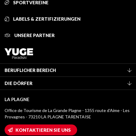
SPORTVEREINE
LABELS & ZERTIFIZIERUNGEN
UNSERE PARTNER
BERUFLICHER BEREICH
Mitglied des Fremdenverkehrsamtes werden
DIE DÖRFER
Klassifizierung von Möbeln
La Plagne Vallée
Kurtaxe
LA PLAGNE
Montchavin - Les Coches
Mediathek
Office de Tourisme de La Grande Plagne - 1355 route d’Aime - Les
Champagny-en-Vanoise
Provagnes - 73210 LA PLAGNE TARENTAISE
Logos La Plagne
Montalbert
Wifi-Zugang
KONTAKTIEREN SIE UNS
Plagne 1800