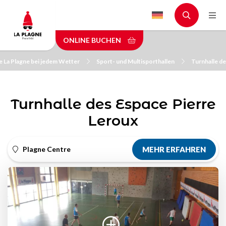
Skip
to
main
ONLINE BUCHEN
content
e La Plagne bei jedem Wetter
Sport- und Multisporthallen
Turnhalle de
Turnhalle des Espace Pierre
Leroux
Plagne Centre
MEHR ERFAHREN