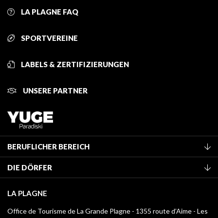
LA PLAGNE FAQ
SPORTVEREINE
LABELS & ZERTIFIZIERUNGEN
UNSERE PARTNER
BERUFLICHER BEREICH
Mitglied des Fremdenverkehrsamtes werden
DIE DÖRFER
Klassifizierung von Möbeln
La Plagne Vallée
Kurtaxe
LA PLAGNE
Montchavin - Les Coches
Mediathek
Office de Tourisme de La Grande Plagne - 1355 route d’Aime - Les
Champagny-en-Vanoise