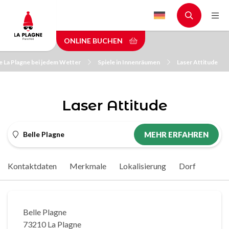
Skip
to
main
ONLINE BUCHEN
content
e La Plagne bei jedem Wetter
Spiele in Innenräumen
Laser Attitude
Laser Attitude
Belle Plagne
MEHR ERFAHREN
Kontaktdaten
Merkmale
Lokalisierung
Dorf
Belle Plagne
73210 La Plagne