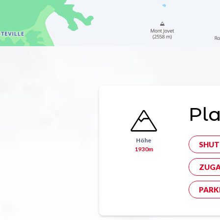
Pla
Höhe
SHUT
1930m
ZUGA
PARK