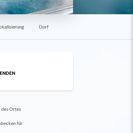
okalisierung
Dorf
SENDEN
n des Ortes
hbecken für