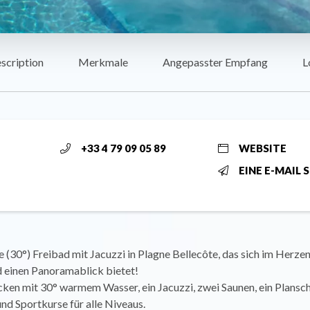
scription
Merkmale
Angepasster Empfang
L
+33 4 79 09 05 89
WEBSITE
EINE E-MAIL 
 (30°) Freibad mit Jacuzzi in Plagne Bellecôte, das sich im Herze
d einen Panoramablick bietet!
ken mit 30° warmem Wasser, ein Jacuzzi, zwei Saunen, ein Plansc
und Sportkurse für alle Niveaus.