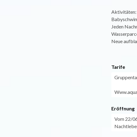
Aktivitäten:
Babyschwimm
Jeden Nachm
Wasserparcou
Neue aufblas
Tarife
Gruppentar
Www.aquap
Eröffnung
Vom 22/06 
Nachtlebe