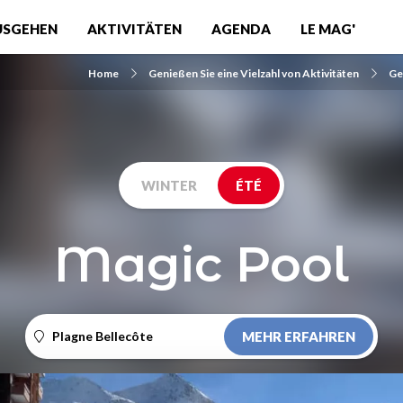
USGEHEN
AKTIVITÄTEN
AGENDA
LE MAG'
Home
Genießen Sie eine Vielzahl von Aktivitäten
Ge
WINTER
ÉTÉ
Magic Pool
Plagne Bellecôte
MEHR ERFAHREN