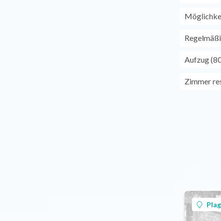
Möglichkei
Regelmäßi
Aufzug (80
Zimmer res
Plag