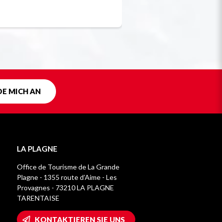
Einzigartig in F
DE MICH AN
LA PLAGNE
Office de Tourisme de La Grande
Plagne - 1355 route d’Aime - Les
Provagnes - 73210 LA PLAGNE
TARENTAISE
KONTAKTIEREN SIE UNS