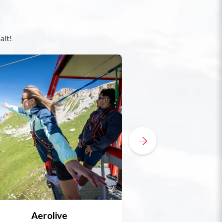
alt!
Aerolive
Bobsleigh, Skele