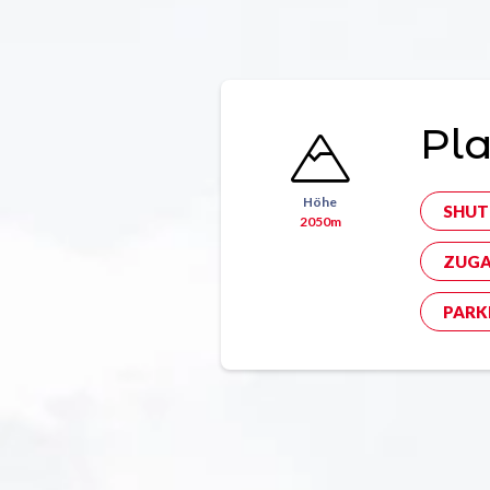
Pla
Höhe
SHUT
2050m
ZUGA
PARK