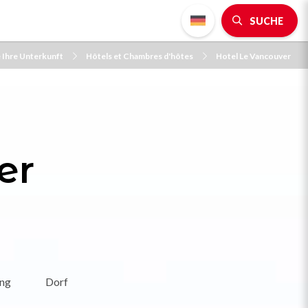
SUCHE
e Ihre Unterkunft
Hôtels et Chambres d'hôtes
Hotel Le Vancouver
er
ung
Dorf