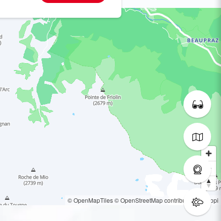
© OpenMapTiles
© OpenStreetMap contributors
© Loopi