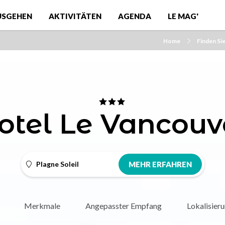
USGEHEN
AKTIVITÄTEN
AGENDA
LE MAG'
Home
Finden Si
otel Le Vancouv
Plagne Soleil
MEHR ERFAHREN
Merkmale
Angepasster Empfang
Lokalisier