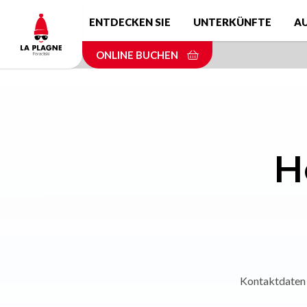
Skip
ENTDECKEN SIE
UNTERKÜNFTE
A
to
main
ONLINE BUCHEN
content
H
Kontaktdaten