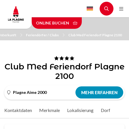
Skip
to
main
ONLINE BUCHEN
content
 Unterkunft
Feriendörfer / Clubs
Club Med Feriendorf Plagne 2100
Club Med Feriendorf Plagne
2100
Plagne Aime 2000
MEHR ERFAHREN
Kontaktdaten
Merkmale
Lokalisierung
Dorf