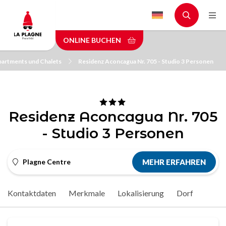
Skip
to
main
ONLINE BUCHEN
content
artments und Chalets
Residenz Aconcagua Nr. 705 - Studio 3 Personen
Residenz Aconcagua Nr. 705
- Studio 3 Personen
Plagne Centre
MEHR ERFAHREN
Kontaktdaten
Merkmale
Lokalisierung
Dorf