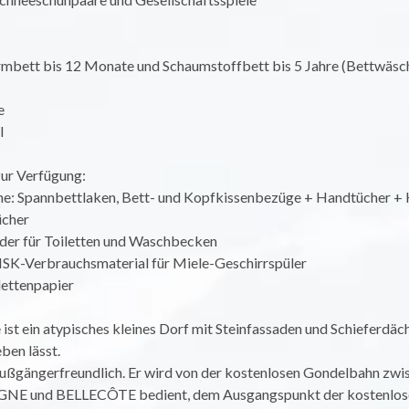
rmbett bis 12 Monate und Schaumstoffbett bis 5 Jahre (Bettwäsch
e
l
zur Verfügung:
e: Spannbettlaken, Bett- und Kopfkissenbezüge + Handtücher +
ücher
nder für Toiletten und Waschbecken
K-Verbrauchsmaterial für Miele-Geschirrspüler
ilettenpapier
 ist ein atypisches kleines Dorf mit Steinfassaden und Schieferdäc
eben lässt.
 fußgängerfreundlich. Er wird von der kostenlosen Gondelbahn zwi
NE und BELLECÔTE bedient, dem Ausgangspunkt der kostenlos