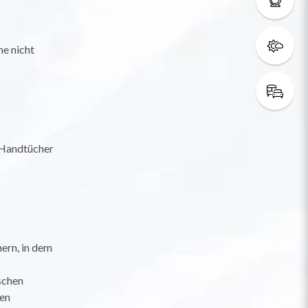
e nicht
 Handtücher
hern, in dem
schen
en