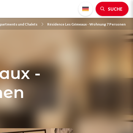
SUCHE
partments und Chalets
Résidence Les Gémeaux - Wohnung 7 Personen
aux -
nen