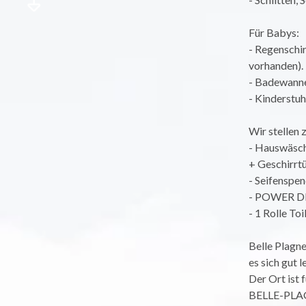
Für Babys:
- Regenschi
vorhanden).
- Badewann
- Kinderstuh
Wir stellen 
- Hauswäsch
+ Geschirrt
- Seifenspe
- POWER DIS
- 1 Rolle To
Belle Plagne
es sich gut l
Der Ort ist
BELLE-PLAG