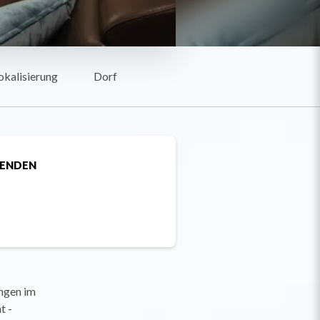
okalisierung
Dorf
SENDEN
ungen im
t -