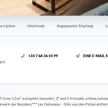
scription
Merkmale
Angepasster Empfang
L
+33 7 64 36 55 99
EINE E-MAIL 
gne
3 von 53 m², komplett renoviert, 3* und 5 Kristalle, schöne Leist
ckwerk der Residenz*** Les Gémeaux: - 50m von den Pisten entfern