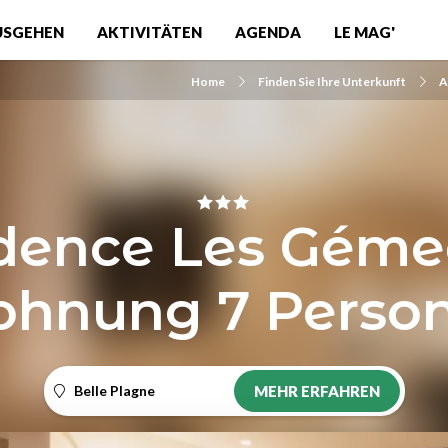
USGEHEN
AKTIVITÄTEN
AGENDA
LE MAG'
Home
Finden Sie Ihre Unterkunft
A
dence Les Géme
hnung 7 Perso
Belle Plagne
MEHR ERFAHREN