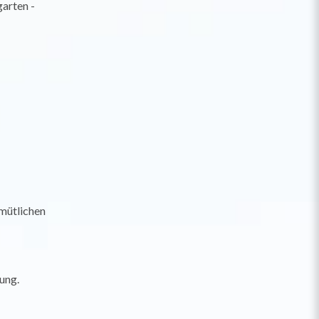
arten -
emütlichen
ung.