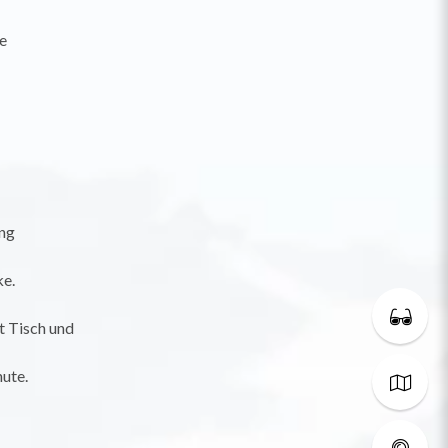
e
ng
e.
t Tisch und
ute.