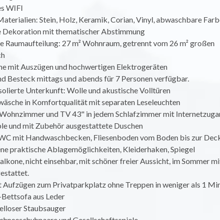
es WIFI
terialien: Stein, Holz, Keramik, Corian, Vinyl, abwaschbare Farb
ge Dekoration mit thematischer Abstimmung
e Raumaufteilung: 27 m² Wohnraum, getrennt vom 26 m² großen
ch
he mit Auszügen und hochwertigen Elektrogeräten
nd Besteck mittags und abends für 7 Personen verfügbar.
isolierte Unterkunft: Wolle und akustische Volltüren
wäsche in Komfortqualität mit separaten Leseleuchten
 Wohnzimmer und TV 43" in jedem Schlafzimmer mit Internetzuga
le und mit Zubehör ausgestattete Duschen
 WC mit Handwaschbecken, Fliesenboden vom Boden bis zur Deck
ene praktische Ablagemöglichkeiten, Kleiderhaken, Spiegel
Balkone, nicht einsehbar, mit schöner freier Aussicht, im Sommer mi
estattet.
t Aufzügen zum Privatparkplatz ohne Treppen in weniger als 1 Min
-Bettsofa aus Leder
elloser Staubsauger
 Schneeschuhpaare und Gesellschaftsspiele