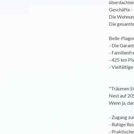
überdachter
Geschäfte - 
Die Wohnung 
Die gesamte 
Belle-Plagn
- Die Garant
- Familienfr
- 425 km Pi
- Vielfältig
"Träumen Sie
Nest auf 20
Wenn ja, dan
- Zugang zur
- Ruhige Re
- Praktische