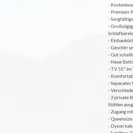
- Kostenlos
- Premium-Ma
- Sorgfälti
- Großzügig
Schlafberei
- Einbauküc
- Geschirr u
- Gut schall
- Neue Bett
- TV 55" im
- Komfortab
- Separates
- Verschied
- 2 private 
Stühlen ausg
- Zugang mi
- Queensize
- Dyson kab
- Schlitten,