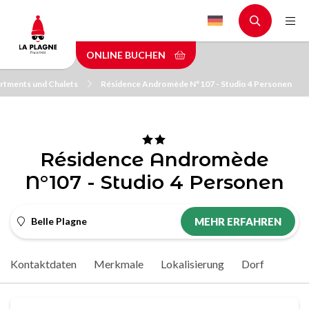
Skip
to
main
ONLINE BUCHEN
content
rtments und Chalets
Résidence Andromède N°107 - Studio 4 Personen
Résidence Andromède
N°107 - Studio 4 Personen
Belle Plagne
MEHR ERFAHREN
Kontaktdaten
Merkmale
Lokalisierung
Dorf