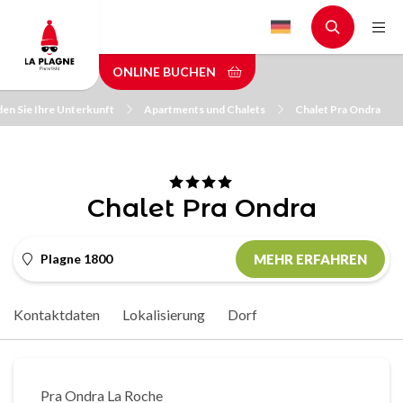
Skip
to
main
ONLINE BUCHEN
content
den Sie Ihre Unterkunft
Apartments und Chalets
Chalet Pra Ondra
Chalet Pra Ondra
Plagne 1800
MEHR ERFAHREN
Kontaktdaten
Lokalisierung
Dorf
Pra Ondra La Roche