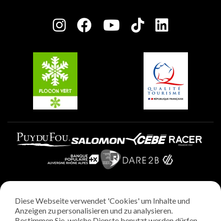
Plagne Bellecôte
Presseraum
Plagne Centre
Charta der Engagierten Akteure
Plagne Soleil
Gruppen und Seminare
Belle Plagne
Plagne Villages
Plagne Aime 2000
Diese Webseite verwendet 'Cookies' um Inhalte und
Rechtliche Hinweise
Anzeigen zu personalisieren und zu analysieren.
Datenschutzrichtlinie
Bestimmen Sie, welche Dienste benutzt werden dürfen