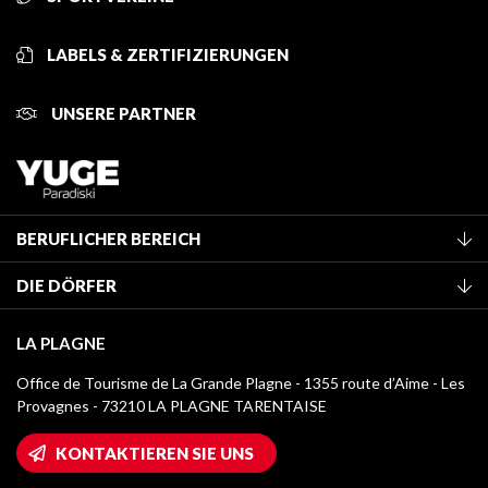
LABELS & ZERTIFIZIERUNGEN
UNSERE PARTNER
BERUFLICHER BEREICH
Mitglied des Fremdenverkehrsamtes werden
DIE DÖRFER
Klassifizierung von Möbeln
La Plagne Vallée
Kurtaxe
LA PLAGNE
Montchavin - Les Coches
Mediathek
Office de Tourisme de La Grande Plagne - 1355 route d’Aime - Les
Champagny-en-Vanoise
Provagnes - 73210 LA PLAGNE TARENTAISE
Logos La Plagne
Montalbert
Wifi-Zugang
KONTAKTIEREN SIE UNS
Plagne 1800
Haus der Eigentümer