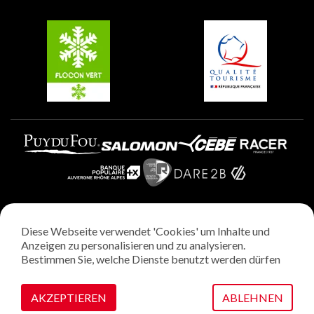
Gruppen und Seminare
Belle Plagne
Plagne Villages
Plagne Aime 2000
Diese Webseite verwendet 'Cookies' um Inhalte und
Rechtliche Hinweise
Anzeigen zu personalisieren und zu analysieren.
Datenschutzrichtlinie
Bestimmen Sie, welche Dienste benutzt werden dürfen
Regie: StudioJuillet
Verwaltung von Cookies
AKZEPTIEREN
ABLEHNEN