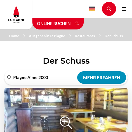
Skip
to
main
ONLINE BUCHEN
content
Home
Ausgehen in La Plagne
Restaurants
Der Schuss
Der Schuss
Plagne Aime 2000
MEHR ERFAHREN