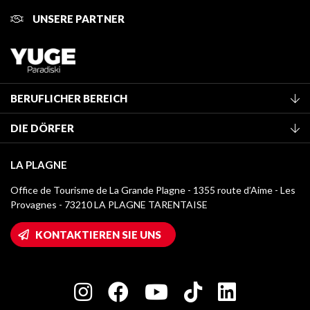
UNSERE PARTNER
BERUFLICHER BEREICH
Mitglied des Fremdenverkehrsamtes werden
DIE DÖRFER
Klassifizierung von Möbeln
La Plagne Vallée
Kurtaxe
LA PLAGNE
Champagny-en-Vanoise
Mediathek
Office de Tourisme de La Grande Plagne - 1355 route d’Aime - Les
Montchavin - Les Coches
Provagnes - 73210 LA PLAGNE TARENTAISE
Logos La Plagne
Montalbert
Wifi-Zugang
KONTAKTIEREN SIE UNS
Plagne 1800
Haus der Eigentümer
Plagne Bellecôte
Presseraum
Plagne Centre
Charta der Engagierten Akteure
Plagne Soleil