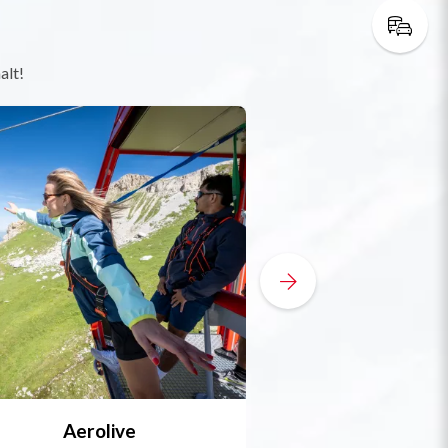
alt!
Aerolive
Bobsleigh, Skele