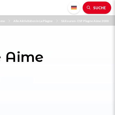
SUCHE
ome
Alle Aktivitäten in La Plagne
Skitouren- ESF Plagne Aime 2000
e Aime