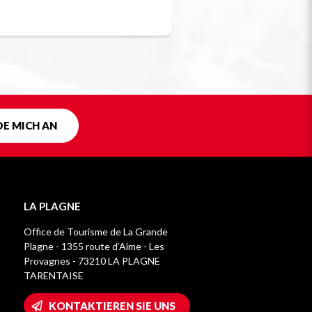
Einzigartig in F
DE MICH AN
LA PLAGNE
Office de Tourisme de La Grande
Plagne - 1355 route d’Aime - Les
Provagnes - 73210 LA PLAGNE
TARENTAISE
KONTAKTIEREN SIE UNS