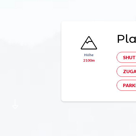
Pl
Höhe
SHUT
2100m
ZUGA
PARK