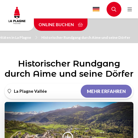
Skip
to
main
ONLINE BUCHEN
content
vitäten in La Plagne
Historischer Rundgang durch Aime und seine Dörfer
Historischer Rundgang
durch Aime und seine Dörfer
La Plagne Vallée
MEHR ERFAHREN