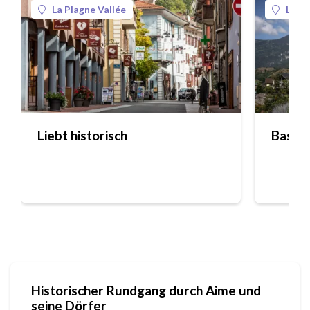
La Plagne Vallée
La Pl
Liebt historisch
Basilik
Historischer Rundgang durch Aime und
seine Dörfer