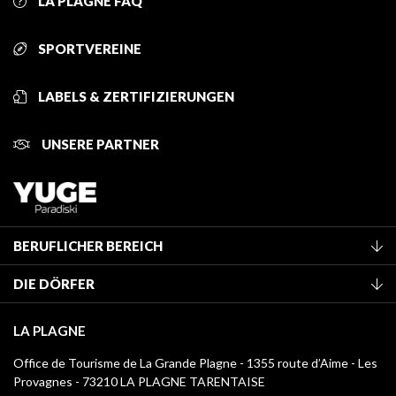
LA PLAGNE FAQ
SPORTVEREINE
LABELS & ZERTIFIZIERUNGEN
UNSERE PARTNER
BERUFLICHER BEREICH
Mitglied des Fremdenverkehrsamtes werden
DIE DÖRFER
Klassifizierung von Möbeln
La Plagne Vallée
Kurtaxe
LA PLAGNE
Montchavin - Les Coches
Mediathek
Office de Tourisme de La Grande Plagne - 1355 route d’Aime - Les
Champagny-en-Vanoise
Provagnes - 73210 LA PLAGNE TARENTAISE
Logos La Plagne
Montalbert