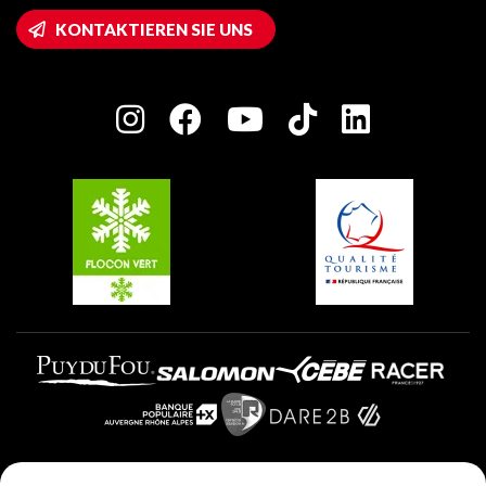
Wifi-Zugang
KONTAKTIEREN SIE UNS
Plagne 1800
Haus der Eigentümer
Plagne Bellecôte
Presseraum
Plagne Centre
Charta der Engagierten Akteure
Plagne Soleil
Gruppen und Seminare
Belle Plagne
Plagne Villages
Plagne Aime 2000