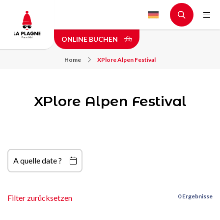
Skip
to
main
ONLINE BUCHEN
content
Home
XPlore Alpen Festival
XPlore Alpen Festival
A quelle date ?
0 Ergebnisse
Filter zurücksetzen