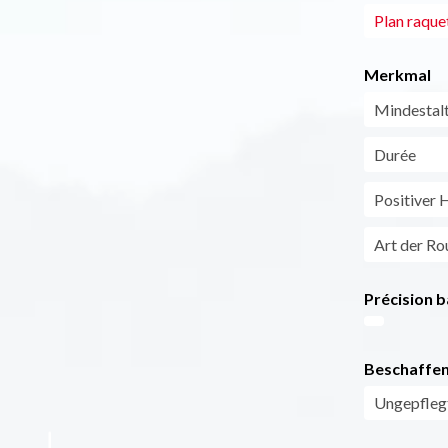
Plan raque
Merkmal
Mindestal
Durée
Positiver 
Art der Ro
Précision b
Beschaffen
Ungepfleg