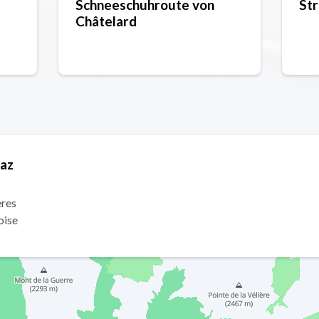
Schneeschuhroute von
St
Châtelard
raz
ères
oise