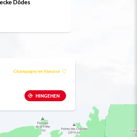
recke Dôdes
Schneeschuh-Rout
Champagny en Vanoise
HINGEHEN