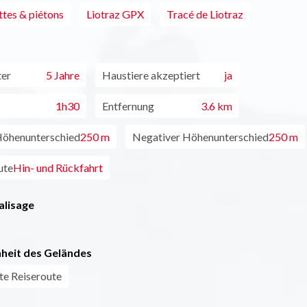
ttes & piétons
Liotraz GPX
Tracé de Liotraz
ter
5 Jahre
Haustiere akzeptiert
ja
1h30
Entfernung
3.6 km
Höhenunterschied
250 m
Negativer Höhenunterschied
250 m
ute
Hin- und Rückfahrt
alisage
heit des Geländes
te Reiseroute