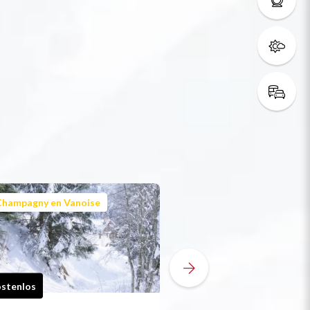
Champagny en Vanoise
Champagny en Vanoi
stenlos
Kostenlos