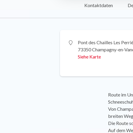
Kontaktdaten
De
Pont des Chailles Les Perri
73350 Champagny-en-Van
Siehe Karte
Route im Unt
Schneeschuhe
Von Champagn
breiten Weg 
Die Route so
Auf dem Weg 