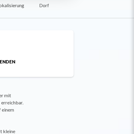
okalisierung
Dorf
SENDEN
er mit
 erreichbar.
f einem
t kleine