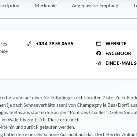
scription
Merkmale
Angepasster Empfang
L
ères
+33 4 79 55 06 55
WEBSITE
oise
FACEBOOK
EINE E-MAIL 
erholz und auf einer für Fußgänger recht breiten Piste. Zu Fuß od
n (je nach Schneeverhältnissen) von Champagny le Bas (Dorf) aus
y le Bas aus starten Sie an der "Pont des Chailles": Gehen Sie au
im Wald bis zur E.D.F.-Plattform hoch.
llte hin und zurück gelaufen werden.
haben Sie eine sehr schöne Aussicht auf das Dorf. Bei der Ankunf