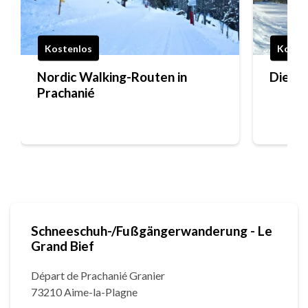
Kostenlos
Koste
Nordic Walking-Routen in
Die Sp
Prachanié
Schneeschuh-/Fußgängerwanderung - Le
Grand Bief
Départ de Prachanié Granier
73210 Aime-la-Plagne