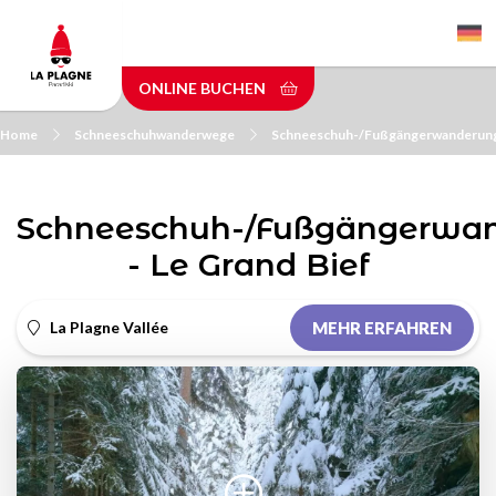
Skip
to
main
ONLINE BUCHEN
content
Home
Schneeschuhwanderwege
Schneeschuh-/Fußgängerwanderung 
Schneeschuh-/Fußgängerwa
- Le Grand Bief
La Plagne Vallée
MEHR ERFAHREN