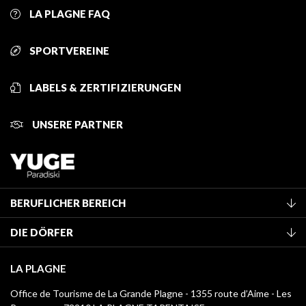
LA PLAGNE FAQ
SPORTVEREINE
LABELS & ZERTIFIZIERUNGEN
UNSERE PARTNER
BERUFLICHER BEREICH
Mitglied des Fremdenverkehrsamtes werden
DIE DÖRFER
Klassifizierung von Möbeln
La Plagne Vallée
Kurtaxe
LA PLAGNE
Montchavin - Les Coches
Mediathek
Office de Tourisme de La Grande Plagne - 1355 route d’Aime - Les
Champagny-en-Vanoise