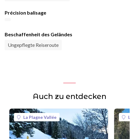
Précision balisage
Beschaffenheit des Geländes
Ungepflegte Reiseroute
Auch zu entdecken
La Plagne Vallée
La Pl