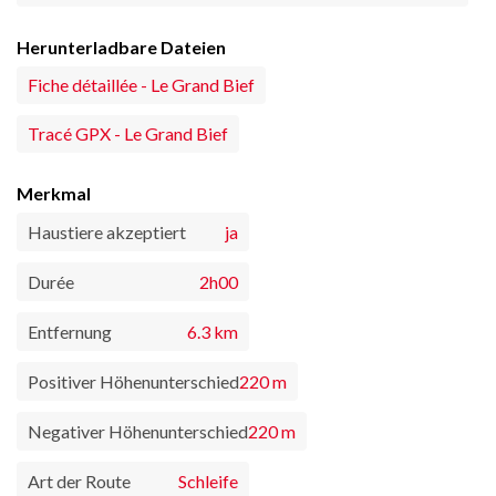
Herunterladbare Dateien
Fiche détaillée - Le Grand Bief
Tracé GPX - Le Grand Bief
Merkmal
Haustiere akzeptiert
ja
Durée
2h00
Entfernung
6.3 km
Positiver Höhenunterschied
220 m
Negativer Höhenunterschied
220 m
Art der Route
Schleife