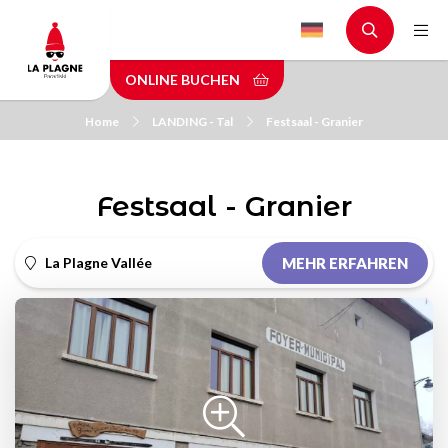
Skip
to
main
ONLINE BUCHEN
content
Home
LANDING - Tal
Festsaal - Granier
Festsaal - Granier
La Plagne Vallée
MEHR ERFAHREN