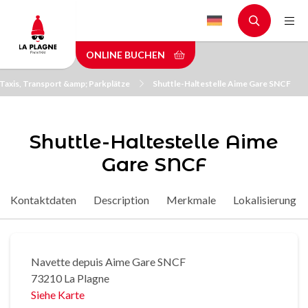
Skip
to
main
ONLINE BUCHEN
content
Taxis, Transport &amp; Parkplätze
Shuttle-Haltestelle Aime Gare SNCF
Shuttle-Haltestelle Aime
Gare SNCF
Kontaktdaten
Description
Merkmale
Lokalisierung
Navette depuis Aime Gare SNCF
73210 La Plagne
Siehe Karte