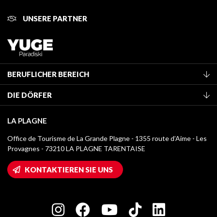
UNSERE PARTNER
BERUFLICHER BEREICH
Mitglied des Fremdenverkehrsamtes werden
DIE DÖRFER
Klassifizierung von Möbeln
La Plagne Vallée
Kurtaxe
LA PLAGNE
Montchavin - Les Coches
Mediathek
Office de Tourisme de La Grande Plagne - 1355 route d’Aime - Les
Champagny-en-Vanoise
Provagnes - 73210 LA PLAGNE TARENTAISE
Logos La Plagne
Montalbert
Wifi-Zugang
KONTAKTIEREN SIE UNS
Plagne 1800
Haus der Eigentümer
Plagne Bellecôte
Presseraum
Plagne Centre
Charta der Engagierten Akteure
Plagne Soleil