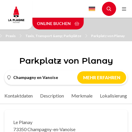
Skip
to
main
ONLINE BUCHEN
content
Praxis
Taxis, Transport &amp; Parkplätze
Parkplatz von Planay
Parkplatz von Planay
Champagny en Vanoise
MEHR ERFAHREN
Kontaktdaten
Description
Merkmale
Lokalisierung
Le Planay
73350 Champagny-en-Vanoise