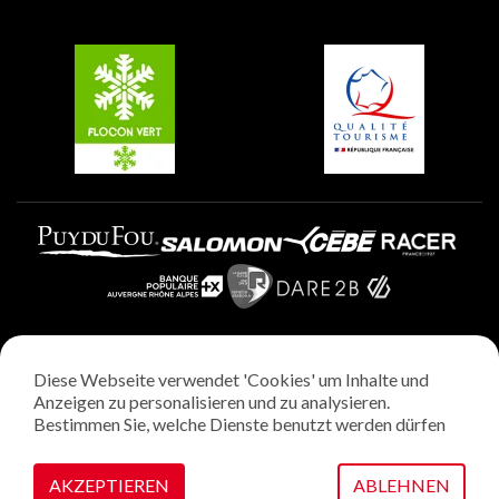
Gruppen und Seminare
Belle Plagne
Plagne Villages
Plagne Aime 2000
Diese Webseite verwendet 'Cookies' um Inhalte und
Rechtliche Hinweise
Anzeigen zu personalisieren und zu analysieren.
Datenschutzrichtlinie
Bestimmen Sie, welche Dienste benutzt werden dürfen
Regie: StudioJuillet
Verwaltung von Cookies
AKZEPTIEREN
ABLEHNEN