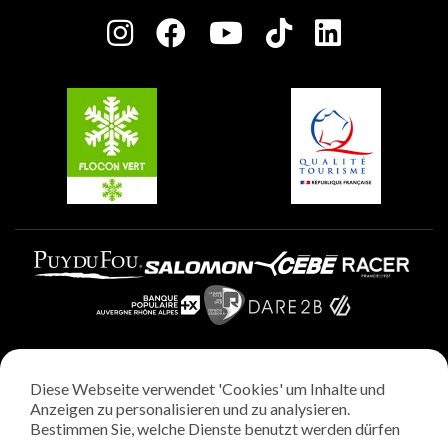
Presseraum
Plagne Centre
Charta der Engagierten Akteure
Plagne Soleil
Gruppen und Seminare
Belle Plagne
Plagne Villages
Plagne Aime 2000
Diese Webseite verwendet 'Cookies' um Inhalte und
Rechtliche Hinweise
Anzeigen zu personalisieren und zu analysieren.
Datenschutzrichtlinie
Bestimmen Sie, welche Dienste benutzt werden dürfen
Regie: StudioJuillet