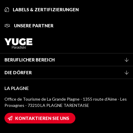
LABELS & ZERTIFIZIERUNGEN
UNSERE PARTNER
BERUFLICHER BEREICH
Mitglied des Fremdenverkehrsamtes werden
DIE DÖRFER
Klassifizierung von Möbeln
La Plagne Vallée
Kurtaxe
LA PLAGNE
Montchavin - Les Coches
Mediathek
Office de Tourisme de La Grande Plagne - 1355 route d’Aime - Les
Champagny-en-Vanoise
Provagnes - 73210 LA PLAGNE TARENTAISE
Logos La Plagne
Montalbert
Wifi-Zugang
KONTAKTIEREN SIE UNS
Plagne 1800
Haus der Eigentümer
Plagne Bellecôte