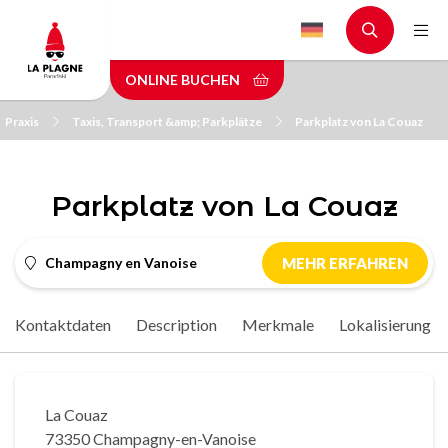
Skip
to
main
ONLINE BUCHEN
content
Praxis
Taxis, Transport &amp; Parkplätze
Parkplatz von La Couaz
Parkplatz von La Couaz
Champagny en Vanoise
MEHR ERFAHREN
Kontaktdaten
Description
Merkmale
Lokalisierung
La Couaz
73350 Champagny-en-Vanoise