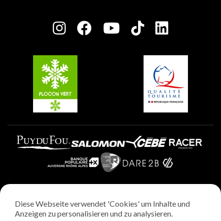
Plagne Bellecôte
Presseraum
Plagne Centre
Charta der Engagierten Akteure
Plagne Soleil
Gruppen und Seminare
Belle Plagne
Plagne Aime 2000
Plagne Villages
Diese Webseite verwendet 'Cookies' um Inhalte und
Rechtliche Hinweise
Anzeigen zu personalisieren und zu analysieren.
Datenschutzrichtlinie