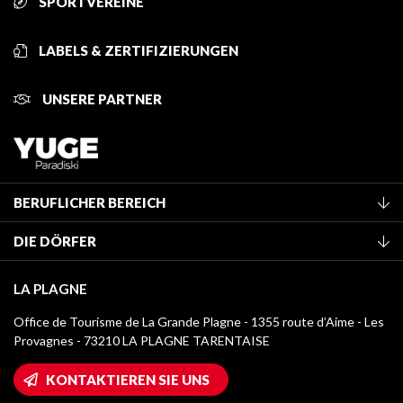
SPORTVEREINE
LABELS & ZERTIFIZIERUNGEN
UNSERE PARTNER
BERUFLICHER BEREICH
Mitglied des Fremdenverkehrsamtes werden
DIE DÖRFER
Klassifizierung von Möbeln
La Plagne Vallée
Kurtaxe
LA PLAGNE
Montchavin - Les Coches
Mediathek
Office de Tourisme de La Grande Plagne - 1355 route d’Aime - Les
Champagny-en-Vanoise
Provagnes - 73210 LA PLAGNE TARENTAISE
Logos La Plagne
Montalbert
Wifi-Zugang
KONTAKTIEREN SIE UNS
Plagne 1800
Haus der Eigentümer