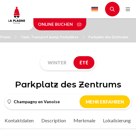
Skip
to
main
ONLINE BUCHEN
content
Praxis
Taxis, Transport &amp; Parkplätze
Parkplatz des Zentrums
WINTER
ÉTÉ
Parkplatz des Zentrums
Champagny en Vanoise
MEHR ERFAHREN
Kontaktdaten
Description
Merkmale
Lokalisierung