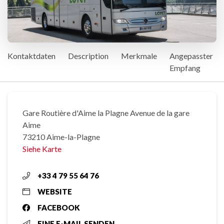
Kontaktdaten
Description
Merkmale
Angepasster
Empfang
Gare Routière d'Aime la Plagne Avenue de la gare
Aime
73210 Aime-la-Plagne
Siehe Karte
+33 4 79 55 64 76
WEBSITE
FACEBOOK
EINE E-MAIL SENDEN