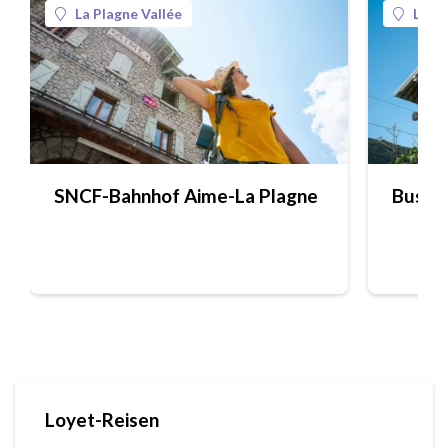
La Plagne Vallée
La Pl
SNCF-Bahnhof Aime-La Plagne
Busbah
Loyet-Reisen