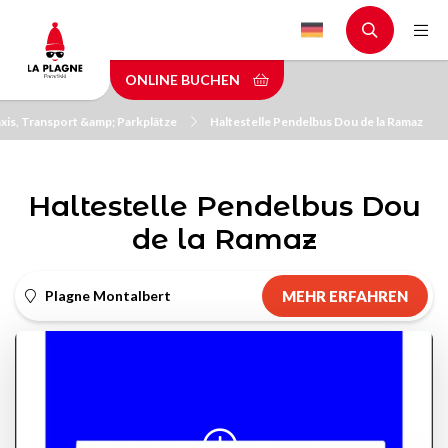
Skip
to
main
ONLINE BUCHEN
content
xis, Transport &amp; Parkplätze
Haltestelle Pendelbus Dou de la Ramaz
Haltestelle Pendelbus Dou
de la Ramaz
Plagne Montalbert
MEHR ERFAHREN