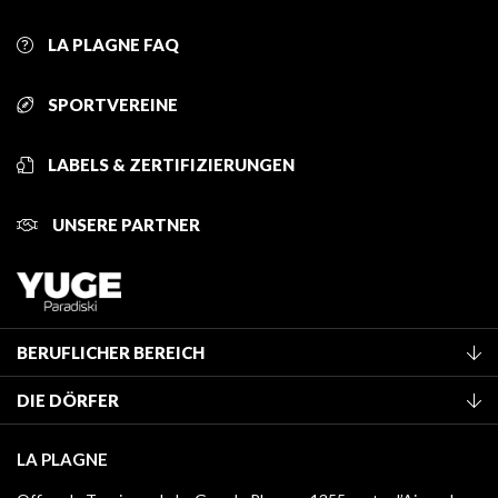
LA PLAGNE FAQ
SPORTVEREINE
LABELS & ZERTIFIZIERUNGEN
UNSERE PARTNER
BERUFLICHER BEREICH
Mitglied des Fremdenverkehrsamtes werden
DIE DÖRFER
Klassifizierung von Möbeln
La Plagne Vallée
Kurtaxe
LA PLAGNE
Montchavin - Les Coches
Mediathek