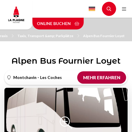
Skip
to
main
ONLINE BUCHEN
content
raxis
Taxis, Transport &amp; Parkplätze
Alpen Bus Fournier Loyet
Alpen Bus Fournier Loyet
Montchavin - Les Coches
MEHR ERFAHREN