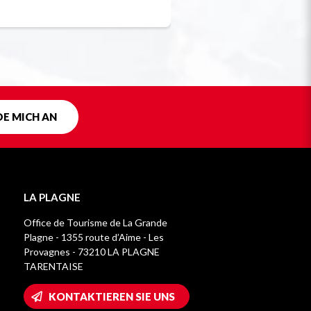
Einzigartig in F
DE MICH AN
LA PLAGNE
Office de Tourisme de La Grande
Plagne - 1355 route d’Aime - Les
Provagnes - 73210 LA PLAGNE
TARENTAISE
KONTAKTIEREN SIE UNS