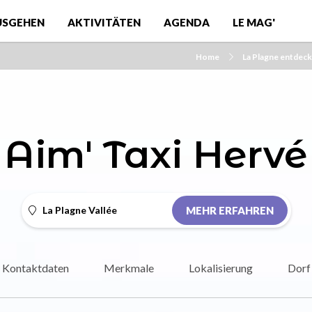
USGEHEN
AKTIVITÄTEN
AGENDA
LE MAG'
Home
La Plagne entdec
Aim' Taxi Hervé
La Plagne Vallée
MEHR ERFAHREN
Kontaktdaten
Merkmale
Lokalisierung
Dorf