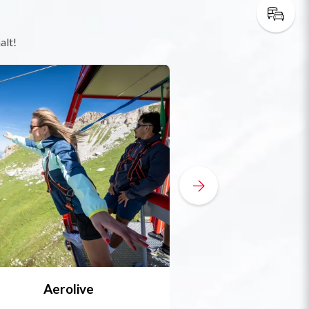
alt!
Aerolive
Bobsleigh, Skele