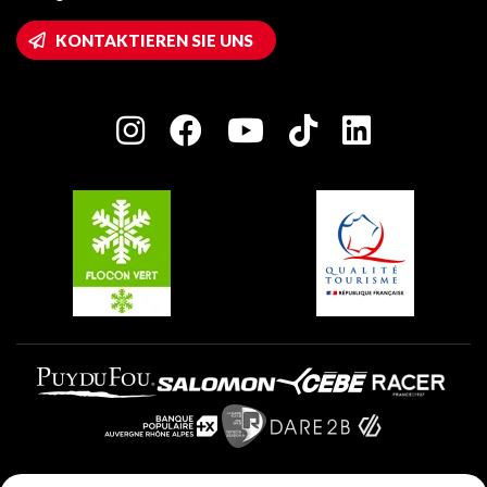
Montalbert
Wifi-Zugang
KONTAKTIEREN SIE UNS
Plagne 1800
Haus der Eigentümer
Plagne Bellecôte
Presseraum
Plagne Centre
Charta der Engagierten Akteure
Plagne Soleil
Gruppen und Seminare
Belle Plagne
Plagne Villages
Plagne Aime 2000