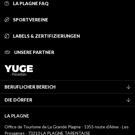
LA PLAGNE FAQ
SPORTVEREINE
LABELS & ZERTIFIZIERUNGEN
UNSERE PARTNER
BERUFLICHER BEREICH
Mitglied des Fremdenverkehrsamtes werden
DIE DÖRFER
Klassifizierung von Möbeln
La Plagne Vallée
Kurtaxe
LA PLAGNE
Montchavin - Les Coches
Mediathek
Office de Tourisme de La Grande Plagne - 1355 route d’Aime - Les
Champagny-en-Vanoise
Provagnes - 73210 LA PLAGNE TARENTAISE
Logos La Plagne