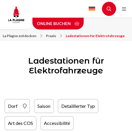
Skip
to
main
ONLINE BUCHEN
content
La Plagne entdecken
Praxis
Ladestationen für Elektrofahrzeuge
Ladestationen für
Elektrofahrzeuge
Dorf
Saison
Detaillierter Typ
Art des COS
Accessibilité