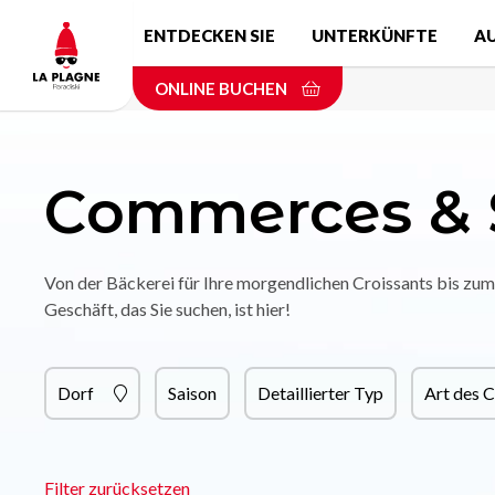
Skip
ENTDECKEN SIE
UNTERKÜNFTE
A
to
main
ONLINE BUCHEN
content
Commerces & 
Von der Bäckerei für Ihre morgendlichen Croissants bis zum 
Geschäft, das Sie suchen, ist hier!
Dorf
Saison
Detaillierter Typ
Art des 
Filter zurücksetzen