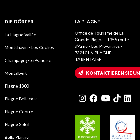
DIE DÖRFER
LA PLAGNE
Office de Tourisme de La
La Plagne Vallée
Grande Plagne - 1355 route
d’Aime - Les Provagnes -
Montchavin - Les Coches
73210 LA PLAGNE
TARENTAISE
Champagny-en-Vanoise
KONTAKTIEREN SIE UN
Montalbert
Plagne 1800
Plagne Bellecôte
Plagne Centre
Plagne Soleil
Belle Plagne