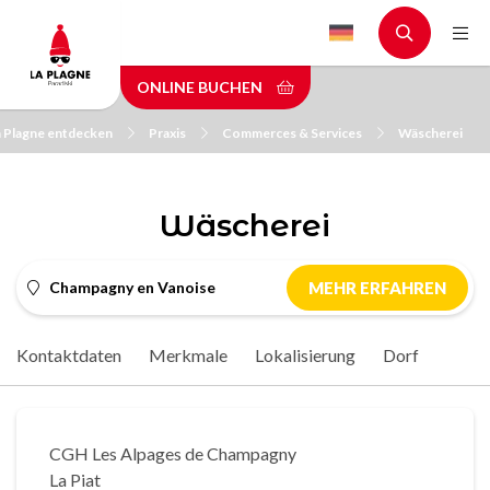
Skip
to
main
ONLINE BUCHEN
content
a Plagne entdecken
Praxis
Commerces & Services
Wäscherei
Wäscherei
Champagny en Vanoise
MEHR ERFAHREN
Kontaktdaten
Merkmale
Lokalisierung
Dorf
CGH Les Alpages de Champagny
La Piat