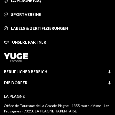
LA PLAGNE FAQ
SPORTVEREINE
LABELS & ZERTIFIZIERUNGEN
UNSERE PARTNER
BERUFLICHER BEREICH
Mitglied des Fremdenverkehrsamtes werden
DIE DÖRFER
Klassifizierung von Möbeln
La Plagne Vallée
Kurtaxe
LA PLAGNE
Montchavin - Les Coches
Mediathek
Office de Tourisme de La Grande Plagne - 1355 route d’Aime - Les
Champagny-en-Vanoise
Provagnes - 73210 LA PLAGNE TARENTAISE
Logos La Plagne
Montalbert