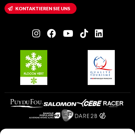
Wifi-Zugang
KONTAKTIEREN SIE UNS
Plagne 1800
Haus der Eigentümer
Plagne Bellecôte
Presseraum
Plagne Centre
Charta der Engagierten Akteure
Plagne Soleil
Gruppen und Seminare
Belle Plagne
Plagne Villages
Plagne Aime 2000