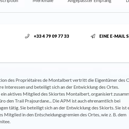
scription
Merkmale
Angepasster Empfang
L
+33 4 79 09 77 33
EINE E-MAIL 
ion des Propriétaires de Montalbert vertritt die Eigentümer des O
hre Interessen und beteiligt sich an der Entwicklung des Ortes.
 ein aktives Mitglied des Skiortes Montalbert, organisiert zusam
o den Trail Prajourdane... Die APM ist auch ehrenamtlich bei
en tätig. Sie beteiligt sich an der Entwicklung des Skiorts. Sie ist 
s Mitglied in den Entscheidungsgremien des Ortes, wie z. B. dem
itee.