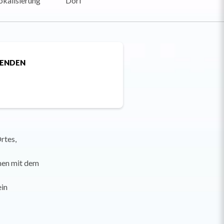
okalisierung
Dorf
SENDEN
rtes,
men mit dem
ein