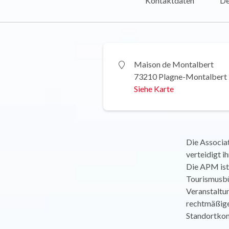
Kontaktdaten
De
Maison de Montalbert
73210 Plagne-Montalbert
Siehe Karte
Die Associat
verteidigt i
Die APM ist
Tourismusbür
Veranstaltung
rechtmäßige
Standortkom