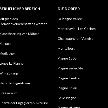
BERUFLICHER BEREICH
DIE DÖRFER
Mitglied des
La Plagne Vallée
Fremdenverkehrsamtes werden
Montchavin - Les Coches
Klassifizierung von Möbeln
Champagny-en-Vanoise
Kurtaxe
Montalbert
Mediathek
Plagne 1800
Logos La Plagne
Plagne Bellecôte
Wifi-Zugang
Plagne Centre
Haus der Eigentümer
Plagne Soleil
Presseraum
Belle Plagne
Charta der Engagierten Akteure
Plagne Villages