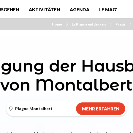
USGEHEN
AKTIVITÄTEN
AGENDA
LE MAG'
Home
La Plagne entdecken
Praxis
igung der Hausb
von Montalbert
Plagne Montalbert
MEHR ERFAHREN