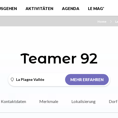
USGEHEN
AKTIVITÄTEN
AGENDA
LE MAG'
Home
L
Teamer 92
La Plagne Vallée
MEHR ERFAHREN
Kontaktdaten
Merkmale
Lokalisierung
Dorf