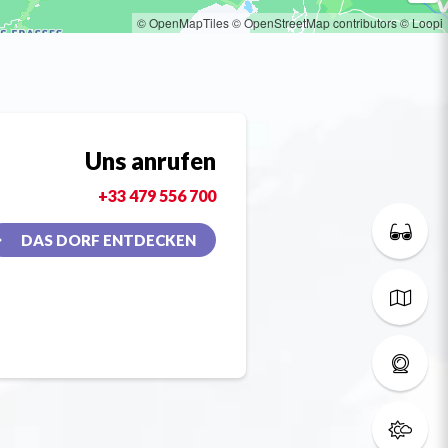
© OpenMapTiles
© OpenStreetMap contributors
© Loopi
Uns anrufen
+33 479 556 700
DAS DORF ENTDECKEN