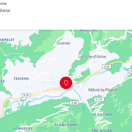
isme
 Aime