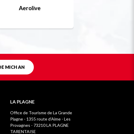
Aerolive
Bobsleigh, Skele
Einzigartig in F
DE MICH AN
LA PLAGNE
Office de Tourisme de La Grande
Plagne - 1355 route d’Aime - Les
Provagnes - 73210 LA PLAGNE
TARENTAISE