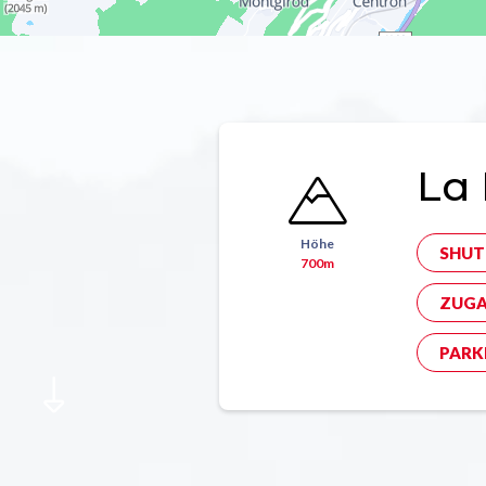
La 
Höhe
SHUT
700m
ZUGA
PARK