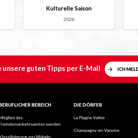
Kulturelle Saison
2026
e unsere guten Tipps per E-Mail
ICH MEL
BERUFLICHER BEREICH
DIE DÖRFER
Mitglied des
La Plagne Vallée
Fremdenverkehrsamtes werden
Champagny-en-Vanoise
Klassifizierung von Möbeln