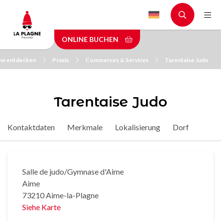
Skip
to
main
ONLINE BUCHEN
content
gne entdecken
Praxis
Commerces & Services
Tarentaise Judo
Tarentaise Judo
Kontaktdaten
Merkmale
Lokalisierung
Dorf
Salle de judo/Gymnase d'Aime
Aime
73210 Aime-la-Plagne
Siehe Karte