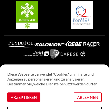
Plagne Villages
Plagne Aime 2000
Diese Webseite verwendet 'Cookies' um Inhalte und
Rechtliche Hinweise
Anzeigen zu personalisieren und zu analysieren.
Datenschutzrichtlinie
Bestimmen Sie, welche Dienste benutzt werden dürfen
Regie: StudioJuillet
Verwaltung von Cookies
AKZEPTIEREN
ABLEHNEN