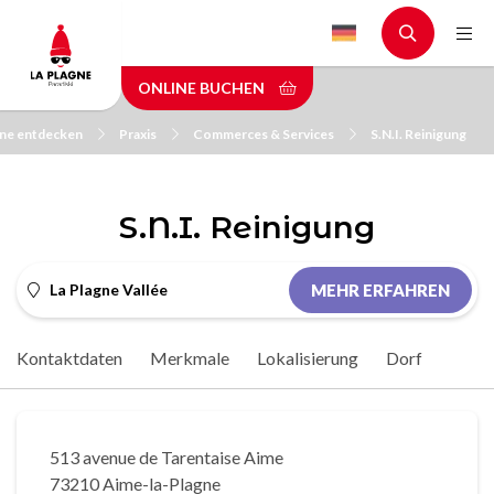
Skip
to
main
ONLINE BUCHEN
content
gne entdecken
Praxis
Commerces & Services
S.N.I. Reinigung
S.N.I. Reinigung
La Plagne Vallée
MEHR ERFAHREN
Kontaktdaten
Merkmale
Lokalisierung
Dorf
513 avenue de Tarentaise Aime
73210 Aime-la-Plagne