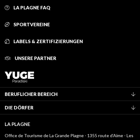
LA PLAGNE FAQ
SPORTVEREINE
LABELS & ZERTIFIZIERUNGEN
UNSERE PARTNER
BERUFLICHER BEREICH
Mitglied des Fremdenverkehrsamtes werden
DIE DÖRFER
Klassifizierung von Möbeln
La Plagne Vallée
Kurtaxe
LA PLAGNE
Champagny-en-Vanoise
Mediathek
Office de Tourisme de La Grande Plagne - 1355 route d’Aime - Les
Montchavin - Les Coches