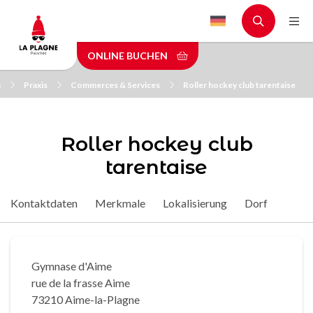
Skip
to
main
ONLINE BUCHEN
content
n
Praxis
Commerces & Services
Roller hockey club tarentaise
Roller hockey club
tarentaise
Kontaktdaten
Merkmale
Lokalisierung
Dorf
Gymnase d'Aime
rue de la frasse Aime
73210 Aime-la-Plagne