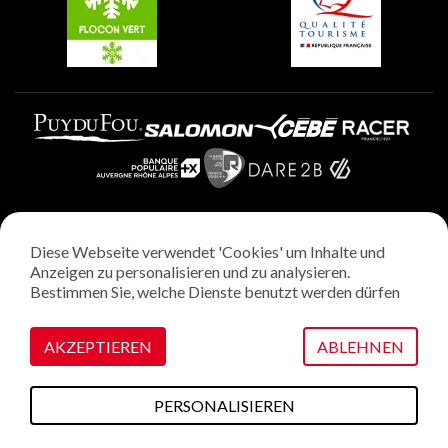
Plagne Aime 2000
Diese Webseite verwendet 'Cookies' um Inhalte und
Rechtliche Hinweise
Anzeigen zu personalisieren und zu analysieren.
Datenschutzrichtlinie
Bestimmen Sie, welche Dienste benutzt werden dürfen
Regie: StudioJuillet
Verwaltung von Cookies
AKZEPTIEREN
ABLEHNEN
PERSONALISIEREN
Diesen Sommer
Pläne & Karten
Webcams
Wetter
Zugang