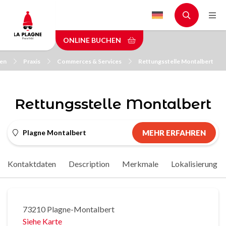
Skip
to
main
ONLINE BUCHEN
content
ken
Praxis
Commerces & Services
Rettungsstelle Montalbert
Rettungsstelle Montalbert
Plagne Montalbert
MEHR ERFAHREN
Kontaktdaten
Description
Merkmale
Lokalisierung
73210 Plagne-Montalbert
Siehe Karte