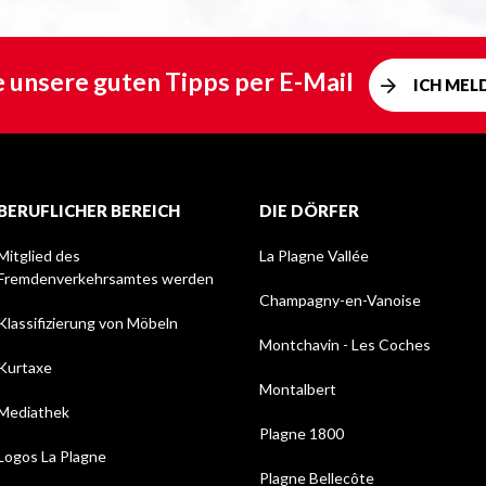
e unsere guten Tipps per E-Mail
ICH MEL
BERUFLICHER BEREICH
DIE DÖRFER
Mitglied des
La Plagne Vallée
Fremdenverkehrsamtes werden
Champagny-en-Vanoise
Klassifizierung von Möbeln
Montchavin - Les Coches
Kurtaxe
Montalbert
Mediathek
Plagne 1800
Logos La Plagne
Plagne Bellecôte