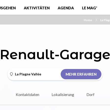
USGEHEN
AKTIVITÄTEN
AGENDA
LE MAG'
Home
La Pla
Renault-Garag
La Plagne Vallée
MEHR ERFAHREN
Kontaktdaten
Lokalisierung
Dorf