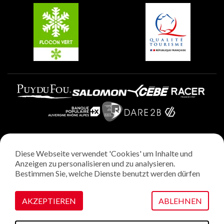
Plagne Villages
Plagne Aime 2000
Diese Webseite verwendet 'Cookies' um Inhalte und
Rechtliche Hinweise
Anzeigen zu personalisieren und zu analysieren.
Datenschutzrichtlinie
Bestimmen Sie, welche Dienste benutzt werden dürfen
Regie: StudioJuillet
Verwaltung von Cookies
AKZEPTIEREN
ABLEHNEN