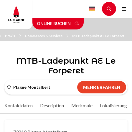
Skip
to
main
ONLINE BUCHEN
content
Praxis
Commerces & Services
MTB-Ladepunkt AE Le Forperet
MTB-Ladepunkt AE Le
Forperet
Plagne Montalbert
MEHR ERFAHREN
Kontaktdaten
Description
Merkmale
Lokalisierung
73210 Plagne-Montalbert