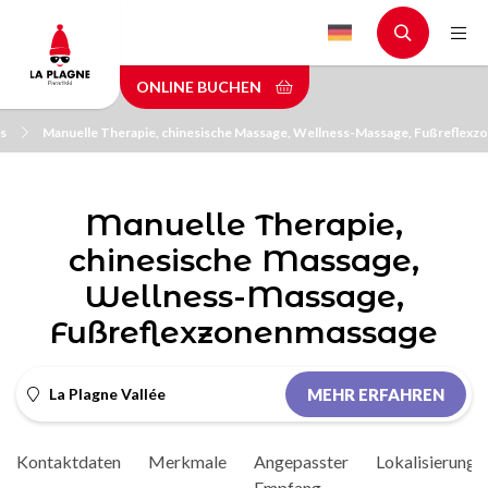
Skip
to
main
ONLINE BUCHEN
content
s
Manuelle Therapie, chinesische Massage, Wellness-Massage, Fußreflex
Manuelle Therapie,
chinesische Massage,
Wellness-Massage,
Fußreflexzonenmassage
La Plagne Vallée
MEHR ERFAHREN
Kontaktdaten
Merkmale
Angepasster
Lokalisierung
Empfang