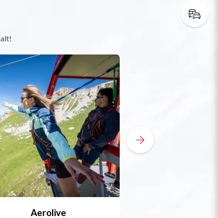
alt!
Aerolive
Bobsleigh, Skele