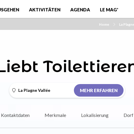
USGEHEN
AKTIVITÄTEN
AGENDA
LE MAG'
Home
La Plagn
Liebt Toilettiere
La Plagne Vallée
MEHR ERFAHREN
Kontaktdaten
Merkmale
Lokalisierung
Dorf