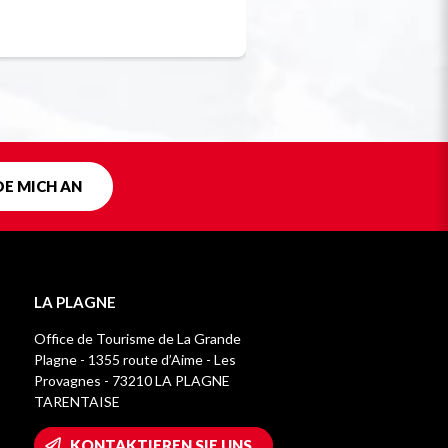
Einzigartig in F
DE MICH AN
LA PLAGNE
Office de Tourisme de La Grande
Plagne - 1355 route d’Aime - Les
Provagnes - 73210 LA PLAGNE
TARENTAISE
KONTAKTIEREN SIE UNS