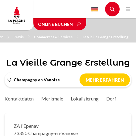
Skip
to
main
ONLINE BUCHEN
content
en
Praxis
Commerces & Services
La Vieille Grange Erstellung
La Vieille Grange Erstellung
Champagny en Vanoise
MEHR ERFAHREN
Kontaktdaten
Merkmale
Lokalisierung
Dorf
ZA l'Epenay
73350 Champagny-en-Vanoise