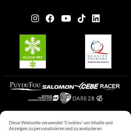
Haus der Eigentümer
Plagne Bellecôte
Presseraum
Plagne Centre
Charta der Engagierten Akteure
Plagne Soleil
Gruppen und Seminare
Belle Plagne
Plagne Villages
Plagne Aime 2000
Diese Webseite verwendet 'Cookies' um Inhalte und
Rechtliche Hinweise
Anzeigen zu personalisieren und zu analysieren.