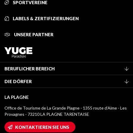
SPORTVEREINE
LABELS & ZERTIFIZIERUNGEN
UNSERE PARTNER
BERUFLICHER BEREICH
Mitglied des Fremdenverkehrsamtes werden
DIE DÖRFER
Klassifizierung von Möbeln
La Plagne Vallée
Kurtaxe
LA PLAGNE
Montchavin - Les Coches
Mediathek
Office de Tourisme de La Grande Plagne - 1355 route d’Aime - Les
Champagny-en-Vanoise
Provagnes - 73210 LA PLAGNE TARENTAISE
Logos La Plagne
Montalbert
Wifi-Zugang
KONTAKTIEREN SIE UNS
Plagne 1800