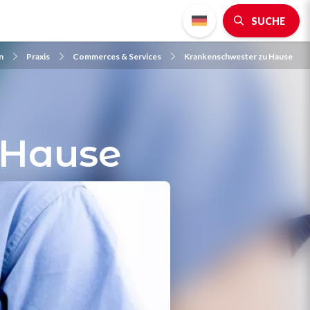
SUCHE
n
Praxis
Commerces & Services
Krankenschwester zu Hause
 Hause