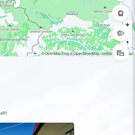
© OpenMapTiles
© OpenStreetMap contributors
© Loopi
alt!