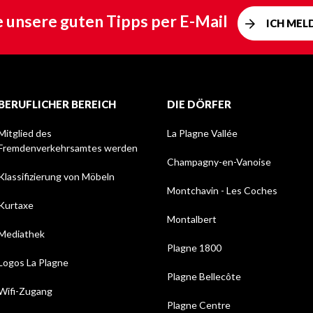
e unsere guten Tipps per E-Mail
ICH MEL
BERUFLICHER BEREICH
DIE DÖRFER
Mitglied des
La Plagne Vallée
Fremdenverkehrsamtes werden
Champagny-en-Vanoise
Klassifizierung von Möbeln
Montchavin - Les Coches
Kurtaxe
Montalbert
Mediathek
Plagne 1800
Logos La Plagne
Plagne Bellecôte
Wifi-Zugang
Plagne Centre