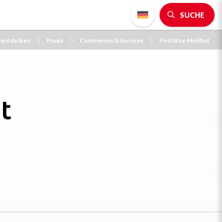
SUCHE
e entdecken
Praxis
Commerces & Services
FirstStop Metifiot
t