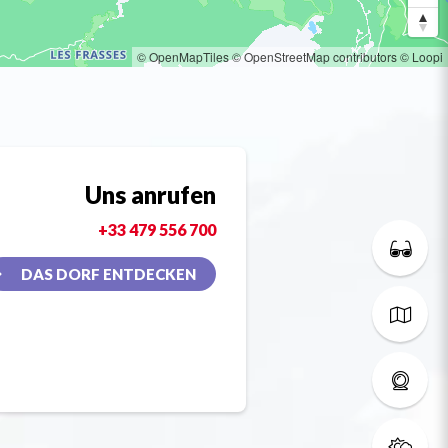
© OpenMapTiles
© OpenStreetMap contributors
© Loopi
Uns anrufen
+33 479 556 700
DAS DORF ENTDECKEN