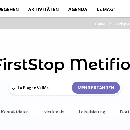
USGEHEN
AKTIVITÄTEN
AGENDA
LE MAG'
Home
La Plagn
FirstStop Metifio
La Plagne Vallée
MEHR ERFAHREN
Kontaktdaten
Merkmale
Lokalisierung
Dorf