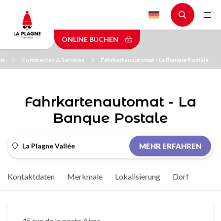
Skip
to
main
ONLINE BUCHEN
content
is
Commerces & Services
Fahrkartenautomat - La Banque Postale
Fahrkartenautomat - La
Banque Postale
La Plagne Vallée
MEHR ERFAHREN
Kontaktdaten
Merkmale
Lokalisierung
Dorf
45 rue de la poste Aime