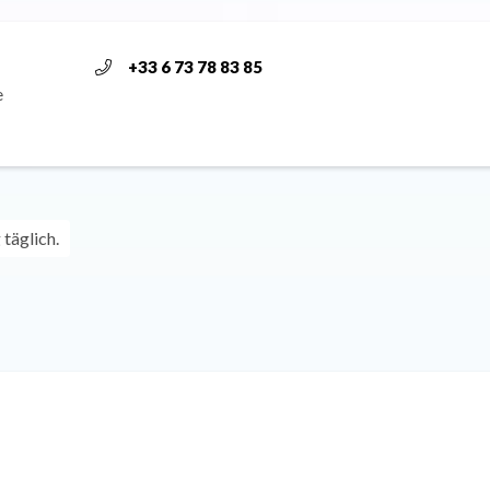
+33 6 73 78 83 85
e
täglich.