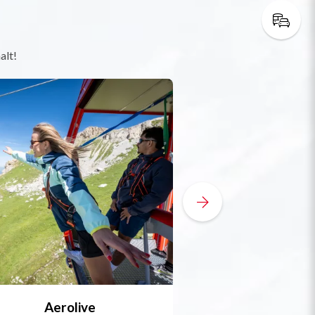
alt!
Aerolive
Bobsleigh, Skele