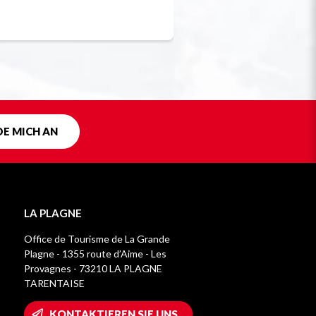
Einzigartig in F
DE MICH AN
LA PLAGNE
Office de Tourisme de La Grande
Plagne - 1355 route d’Aime - Les
Provagnes - 73210 LA PLAGNE
TARENTAISE
KONTAKTIEREN SIE UNS