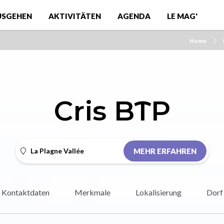
USGEHEN
AKTIVITÄTEN
AGENDA
LE MAG'
Home
Cris BTP
La Plagne Vallée
MEHR ERFAHREN
Kontaktdaten
Merkmale
Lokalisierung
Dorf