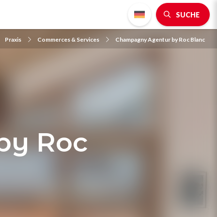
SUCHE
Praxis
Commerces & Services
Champagny Agentur by Roc Blanc
by Roc