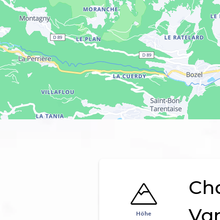
Ch
Va
Höhe