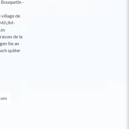
 Bouquetin -
village de
REMIUM-
Les
rasses de la
gen Sie an
auch später
.com