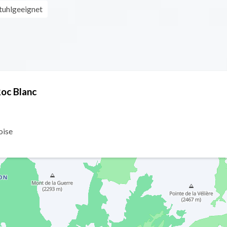
stuhlgeeignet
oc Blanc
oise