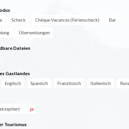
odus
e
Scheck
Chèque Vacances (Ferienscheck)
Bar
hlung
Überweisungen
dbare Dateien
es Gastlandes
Englisch
Spanisch
Französisch
Italienisch
Russ
akzeptiert
ja
r Tourismus