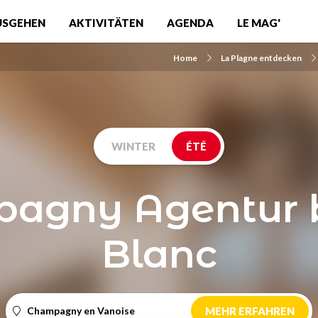
USGEHEN
AKTIVITÄTEN
AGENDA
LE MAG'
Home
La Plagne entdecken
WINTER
ÉTÉ
agny Agentur 
Blanc
Champagny en Vanoise
MEHR ERFAHREN