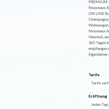
PREMIUM - R
Nouveaux Al
ON LINE Buc
Champagny, 
Wohnungen, 
Nouveaux Alp
Vanoise), a
365 Tagen im
empfangen un
Eigentümer:
Tarife
Tarife ver
Eröffnung
Jeden Tag 