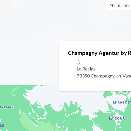
Nicht roll
Champagny Agentur by R
Le Reclaz
73350 Champagny-en-Van