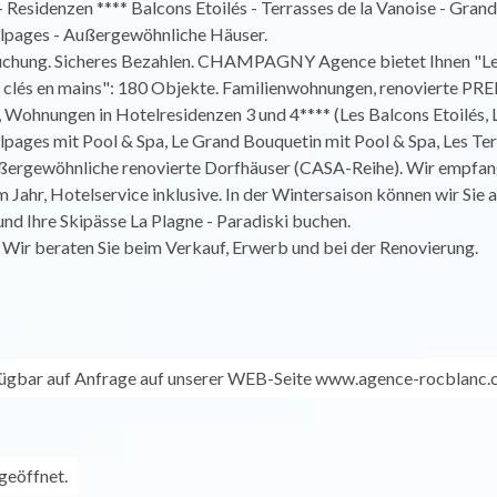
esidenzen **** Balcons Etoilés - Terrasses de la Vanoise - Grand
pages - Außergewöhnliche Häuser.
hung. Sicheres Bezahlen. CHAMPAGNY Agence bietet Ihnen "Le 
clés en mains": 180 Objekte. Familienwohnungen, renovierte P
Wohnungen in Hotelresidenzen 3 und 4**** (Les Balcons Etoilés, 
ages mit Pool & Spa, Le Grand Bouquetin mit Pool & Spa, Les Ter
ußergewöhnliche renovierte Dorfhäuser (CASA-Reihe). Wir empfan
 Jahr, Hotelservice inklusive. In der Wintersaison können wir Sie 
d Ihre Skipässe La Plagne - Paradiski buchen.
 Wir beraten Sie beim Verkauf, Erwerb und bei der Renovierung.
fügbar auf Anfrage auf unserer WEB-Seite www.agence-rocblanc
geöffnet.