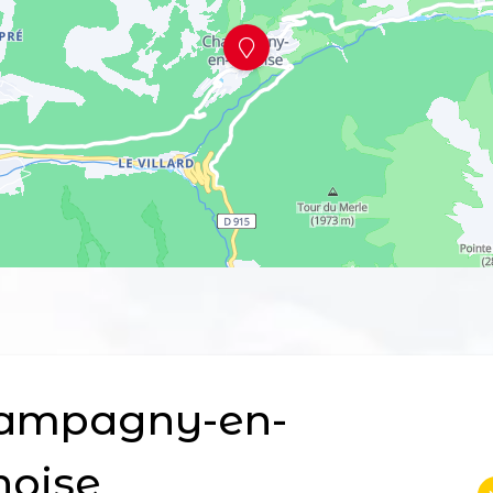
ampagny-en-
noise