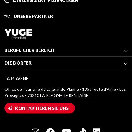
LABELS & ZERTIFIZIERUNGEN
UNSERE PARTNER
BERUFLICHER BEREICH
Mitglied des Fremdenverkehrsamtes werden
DIE DÖRFER
Klassifizierung von Möbeln
La Plagne Vallée
Kurtaxe
LA PLAGNE
Montchavin - Les Coches
Mediathek
Office de Tourisme de La Grande Plagne - 1355 route d’Aime - Les
Champagny-en-Vanoise
Provagnes - 73210 LA PLAGNE TARENTAISE
Logos La Plagne
Montalbert
Wifi-Zugang
KONTAKTIEREN SIE UNS
Plagne 1800
Haus der Eigentümer
Plagne Bellecôte
Presseraum
Plagne Centre