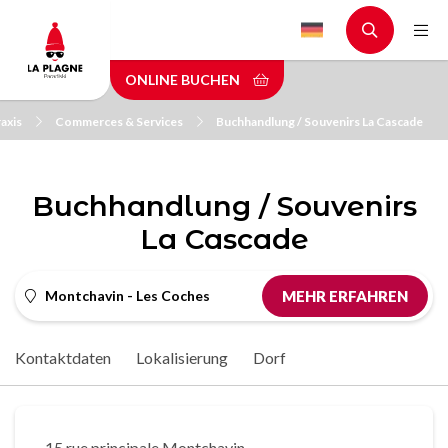
Skip
to
main
ONLINE BUCHEN
content
axis
Commerces & Services
Buchhandlung / Souvenirs La Cascade
Buchhandlung / Souvenirs
La Cascade
Montchavin - Les Coches
MEHR ERFAHREN
Kontaktdaten
Lokalisierung
Dorf
15 rue principale Montchavin