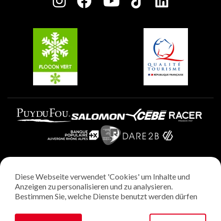
Charta der Engagierten Akteure
Plagne Soleil
Gruppen und Seminare
Belle Plagne
Plagne Villages
Plagne Aime 2000
Diese Webseite verwendet 'Cookies' um Inhalte und
Rechtliche Hinweise
Anzeigen zu personalisieren und zu analysieren.
Datenschutzrichtlinie
Bestimmen Sie, welche Dienste benutzt werden dürfen
Regie: StudioJuillet
Verwaltung von Cookies