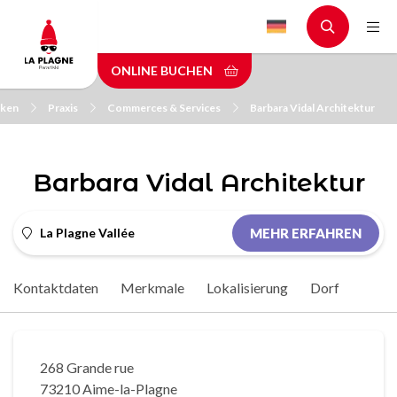
Skip
to
main
ONLINE BUCHEN
content
cken
Praxis
Commerces & Services
Barbara Vidal Architektur
Barbara Vidal Architektur
La Plagne Vallée
MEHR ERFAHREN
Kontaktdaten
Merkmale
Lokalisierung
Dorf
268 Grande rue
73210 Aime-la-Plagne