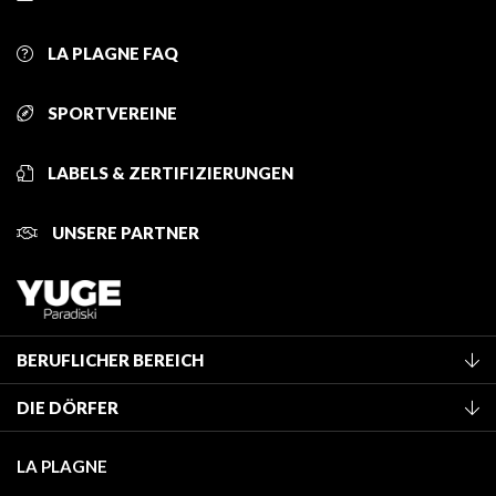
LA PLAGNE FAQ
SPORTVEREINE
LABELS & ZERTIFIZIERUNGEN
UNSERE PARTNER
BERUFLICHER BEREICH
Mitglied des Fremdenverkehrsamtes werden
DIE DÖRFER
Klassifizierung von Möbeln
La Plagne Vallée
Kurtaxe
LA PLAGNE
Montchavin - Les Coches