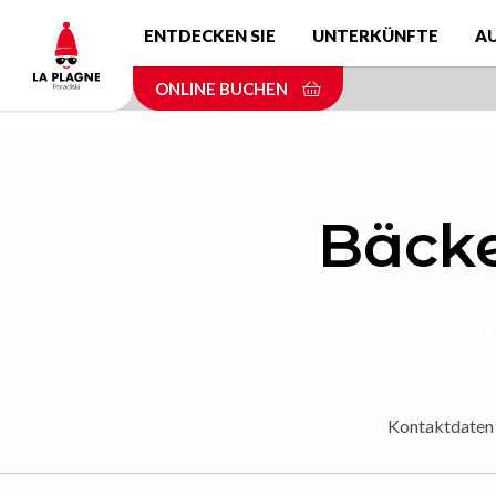
Skip
ENTDECKEN SIE
UNTERKÜNFTE
A
to
main
ONLINE BUCHEN
content
Bäcke
Kontaktdaten