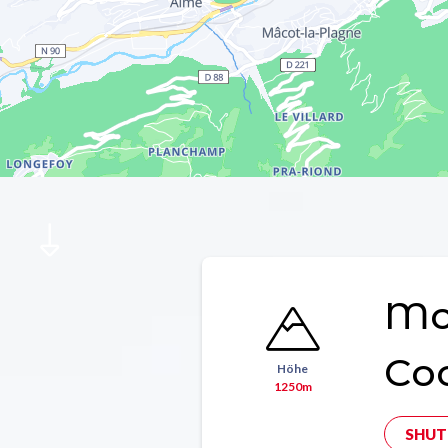
Mon
Co
Höhe
1250m
SHUT