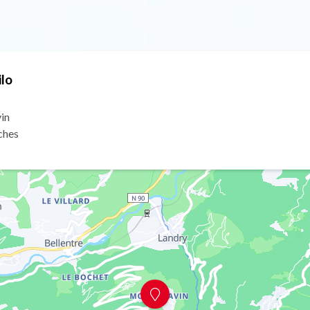
ilo
in
ches