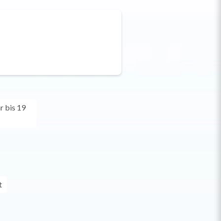
r bis 19
t