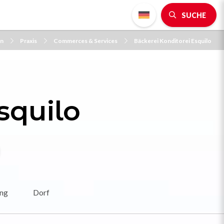
SUCHE
en
Praxis
Commerces & Services
Bäckerei Konditorei Esquilo
squilo
ung
Dorf