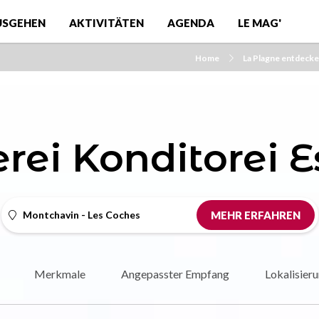
USGEHEN
AKTIVITÄTEN
AGENDA
LE MAG'
Home
La Plagne entdeck
rei Konditorei E
Montchavin - Les Coches
MEHR ERFAHREN
Merkmale
Angepasster Empfang
Lokalisier