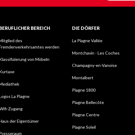
BERUFLICHER BEREICH
DIE DÖRFER
Mitglied des
La Plagne Vallée
Fremdenverkehrsamtes werden
Montchavin - Les Coches
Klassifizierung von Möbeln
Champagny-en-Vanoise
Kurtaxe
Montalbert
Mediathek
Plagne 1800
Logos La Plagne
Plagne Bellecôte
Wifi-Zugang
Plagne Centre
Haus der Eigentümer
Plagne Soleil
Presseraum